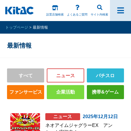
設置店舗検索
よくあるご質問
サイト内検索
トップページ
最新情報
ファンの皆様
最新情報
パチスロ製品一覧
アプリ・ゲーム
すべて
ニュース
パチスロ
Kitac iD
ファンサービス
企業活動
携帯&ゲーム
スペシャルコンテンツ
ホール様向け製品
ニュース
2025年12月12日
ネオアイムジャグラーEX アン