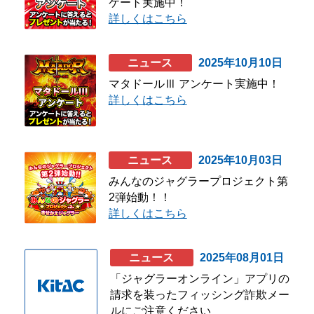
ケート実施中！
ホール関係者様専用
詳しくはこちら
パチスロ検定情報
ニュース
2025年10月10日
ボルフォースシリーズ
マタドールⅢ アンケート実施中！
ホールコンオプション
詳しくはこちら
GOGO! Wi-Fiシリーズ
キタッククラウドシリーズ
ニュース
2025年10月03日
みんなのジャグラープロジェクト第
周辺機器
2弾始動！！
詳しくはこちら
北電子製品販売ネットワーク
システムサポート
ニュース
2025年08月01日
「ジャグラーオンライン」アプリの
請求を装ったフィッシング詐欺メー
印刷製本機器
ルにご注意ください