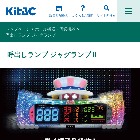
設置店舗検索
よくあるご質問
サイト内検索
トップページ
ホール機器・周辺機器
呼出しランプ ジャグランプⅡ
ファンの皆様
呼出しランプ ジャグランプⅡ
パチスロ製品一覧
アプリ・ゲーム
Kitac iD
スペシャルコンテンツ
ホール様向け製品