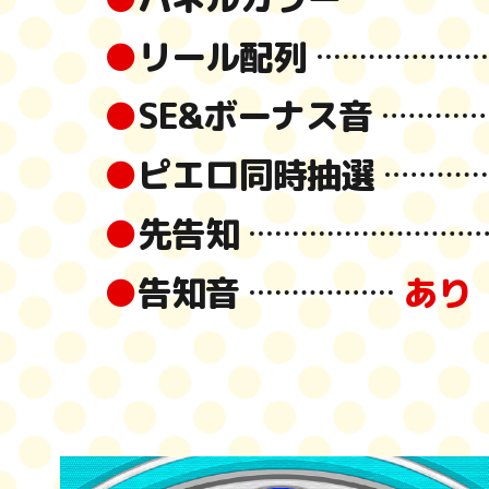
●
リール配列
●
SE&ボーナス音
●
ピエロ同時抽選
●
先告知
●
告知音
あり