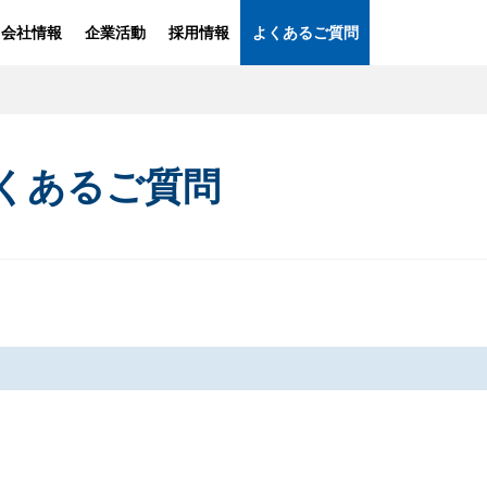
会社情報
企業活動
採用情報
よくあるご質問
くあるご質問
ファンの皆様
ホー
パチスロ製品一覧
ホ
アプリ・ゲーム
パチ
Kitac iD
ボ
スペシャルコンテンツ
ホ
G
会社情報
キ