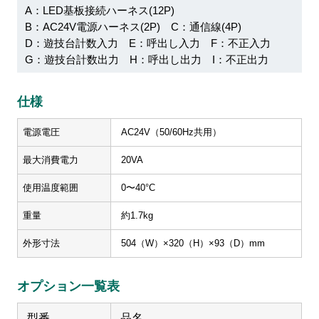
A：LED基板接続ハーネス(12P)
B：AC24V電源ハーネス(2P)
C：通信線(4P)
D：遊技台計数入力
E：呼出し入力
F：不正入力
G：遊技台計数出力
H：呼出し出力
I：不正出力
仕様
電源電圧
AC24V（50/60Hz共用）
最大消費電力
20VA
使用温度範囲
0〜40°C
重量
約1.7kg
外形寸法
504（W）×320（H）×93（D）mm
オプション一覧表
型番
品名