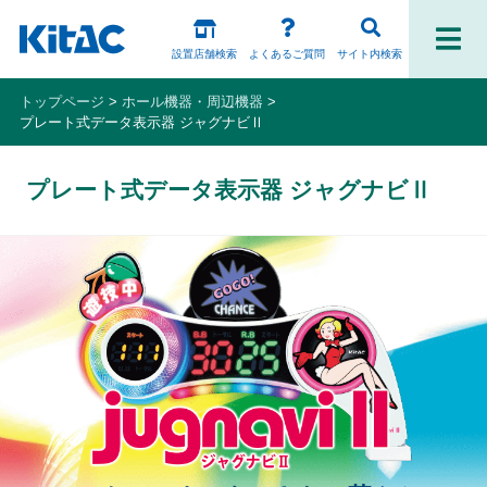
設置店舗検索
よくあるご質問
サイト内検索
トップページ
ホール機器・周辺機器
プレート式データ表示器 ジャグナビⅡ
ファンの皆様
プレート式データ表示器 ジャグナビⅡ
パチスロ製品一覧
アプリ・ゲーム
Kitac iD
スペシャルコンテンツ
ホール様向け製品