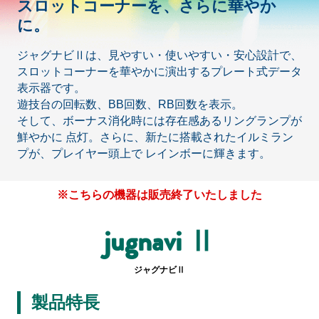
スロットコーナーを、さらに華やか
ホール関係者様専用
に。
パチスロ検定情報
ジャグナビⅡは、見やすい・使いやすい・安心設計で、
ボルフォースシリーズ
スロットコーナーを華やかに演出するプレート式データ
表示器です。
ホールコンオプション
遊技台の回転数、BB回数、RB回数を表示。
そして、ボーナス消化時には存在感あるリングランプが
GOGO! Wi-Fiシリーズ
鮮やかに
点灯。さらに、新たに搭載されたイルミラン
プが、プレイヤー頭上で
レインボーに輝きます。
キタッククラウドシリーズ
周辺機器
※こちらの機器は販売終了いたしました
北電子製品販売ネットワーク
jugnavi Ⅱ
システムサポート
ジャグナビⅡ
製品特長
印刷製本機器