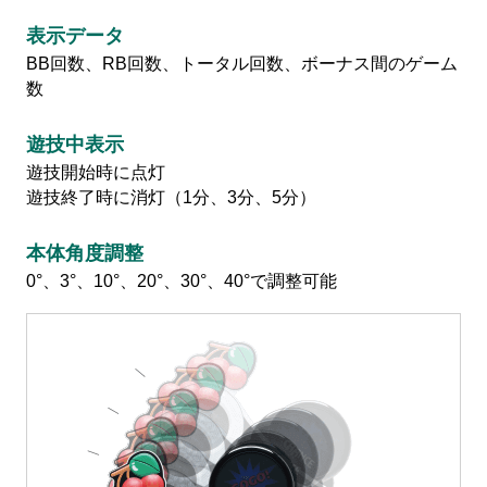
表示データ
BB回数、RB回数、トータル回数、ボーナス間のゲーム
会社情報
数
遊技中表示
株式会社北電子ホールディングス
遊技開始時に点灯
遊技終了時に消灯（1分、3分、5分）
株式会社北電子
株式会社ゼクロスクリエイティブ
本体角度調整
0°、3°、10°、20°、30°、40°で調整可能
株式会社キタック販売
北電子製品販売ネットワーク
採用情報
企業活動