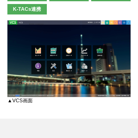
K-TACs連携
企業活動
SDGs
設定
お楽しみ機能
左側メニュー
▲VCS画面