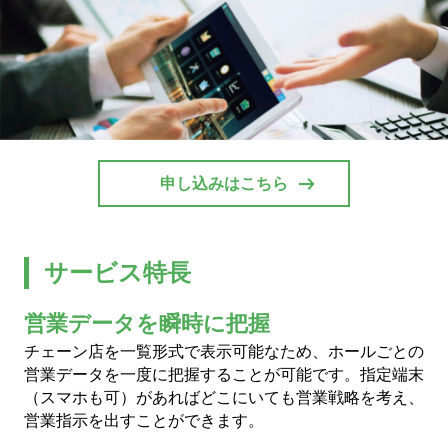
ホール関係者様専用
パチスロ検定情報
ボルフォースシリーズ
ホールコンオプション
申し込みはこちら
GOGO! Wi-Fiシリーズ
キタッククラウドシリーズ
サービス特長
周辺機器
北電子製品販売ネットワーク
営業データを瞬時に把握
チェーン店を一覧形式で表示可能なため、ホールごとの
システムサポート
営業データを一度に把握することが可能です。指定端末
（スマホも可）があればどこにいても営業戦略を考え、
営業指示を出すことができます。
印刷製本機器