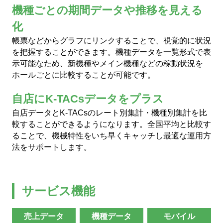
機種ごとの期間データや推移を見える
化
会社情報
帳票などからグラフにリンクすることで、視覚的に状況
を把握することができます。機種データを一覧形式で表
示可能なため、新機種やメイン機種などの稼動状況を
株式会社北電子ホールディングス
ホールごとに比較することが可能です。
株式会社北電子
自店にK-TACsデータをプラス
自店データとK-TACsのレート別集計・機種別集計を比
株式会社ゼクロスクリエイティブ
較することができるようになります。全国平均と比較す
株式会社キタック販売
ることで、機械特性をいち早くキャッチし最適な運用方
法をサポートします。
北電子製品販売ネットワーク
採用情報
サービス機能
企業活動
売上データ
機種データ
モバイル