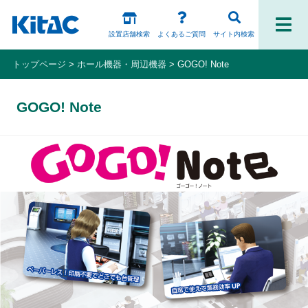
設置店舗検索
よくあるご質問
サイト内検索
トップページ
ホール機器・周辺機器
GOGO! Note
ファンの皆様
GOGO! Note
パチスロ製品一覧
アプリ・ゲーム
Kitac iD
スペシャルコンテンツ
ホール様向け製品