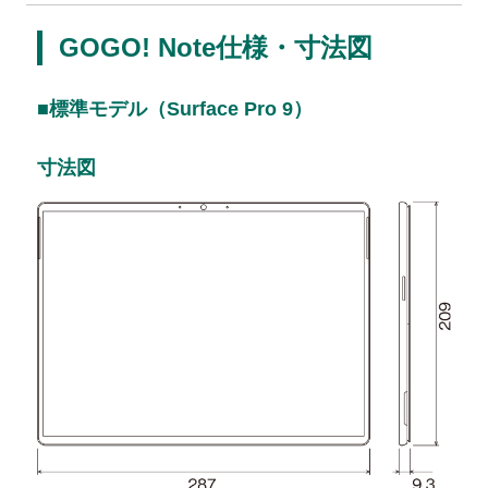
GOGO! Note仕様・寸法図
企業活動
SDGs
■標準モデル（Surface Pro 9）
寸法図
設定
お楽しみ機能
左側メニュー