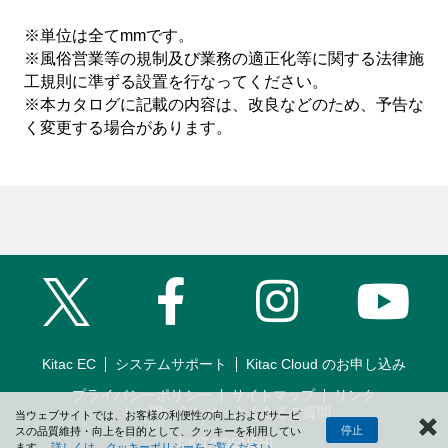
※単位は全てmmです。
※風俗営業等の規制及び業務の適正化等に関する法律施
工規則に準ずる設置を行なってください。
※本カタログに記載の内容は、改良などのため、予告な
く変更する場合があります。
Facebook
Instagram
YouT
Twitter
Kitac EC
システムサポート
Kitac Cloud のお申し込み
プライバシーポリシー
サイトマップ
リンク
お問い合わせ・よくあるご質問
当ウェブサイトでは、お客様の利便性の向上およびサービ
停止
スの品質維持・向上を目的として、クッキーを利用してい
©KITA DENSHI
ます。
詳しくは、クッキーポリシーをご覧ください。