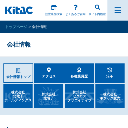
設置店舗検索
よくあるご質問
サイト内検索
トップページ
会社情報
ファンの皆様
会社情報
パチスロ製品一覧
アプリ・ゲーム
アクセス
各種受賞歴
沿革
会社情報トップ
Kitac iD
スペシャルコンテンツ
株式会社
株式会社
株式会社
株式会社
北電子
ゼクロス
北電子
キタック販売
ホールディングス
クリエイティブ
ホール様向け製品