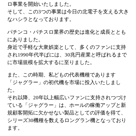
ロ事業を開始いたしました。
そして、この3つの事業は今日の北電子を支える大き
なハシラとなっております。
会社情報
パチンコ・パチスロ業界の歴史は進化と成長ととも
にありました。
株式会社北電子ホールディングス
身近で手軽な大衆娯楽として、多くのファンに支持
され1990年代半ばには、30兆円産業と呼ばれるまで
株式会社北電子
に市場規模を拡大するに至りました。
株式会社ゼクロスクリエイティブ
また、この時期、私どもの代表機種であります
株式会社キタック販売
「ジャグラー」の初代機を市場に投入いたしまし
た。
北電子製品販売ネットワーク
それ以降、20年以上幅広いファンに支持されつづけ
ている「ジャグラー」は、ホールの稼働アップと新
採用情報
規顧客開拓に欠かせない製品としての評価を得て、
シリーズ30機種を数えるロングラン機となっており
ます。
企業活動