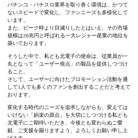
パチンコ・パチスロ業界を取り巻く環境は、かつて
ないスピードで変化し、ファンニーズも多様化して
企業活動
います。
また、ピーク時より目減りしたとはいえ、その市場
SDGs
規模は20兆円と呼ばれる一大レジャー産業の地位を
築いております。
そうした中で、私ども北電子の使命は、従業員が一
丸となって「ユーザー視点」の製品を提供しつづけ
設定
ること。
そして、ユーザーに向けたプロモーション活動を通
して1人でも多くのファンを創出することだと考えて
お楽しみ機能
おります。
左側メニュー
変化する時代のニーズを追求しながらも、変えては
いけない「娯楽の原点」を大切にしつづける私ども
北電子にご期待いただき、今後とも変わらぬご愛
顧、ご支援を賜りますよう、よろしくお願い申し上