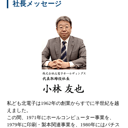
社長メッセージ
ホール関係者様専用
パチスロ検定情報
ボルフォースシリーズ
ホールコンオプション
GOGO! Wi-Fiシリーズ
キタッククラウドシリーズ
周辺機器
北電子製品販売ネットワーク
システムサポート
私ども北電子は1962年の創業からすでに半世紀を越
えました。
この間、1971年にホールコンピューター事業を、
印刷製本機器
1979年に印刷・製本関連事業を、1980年にはパチス