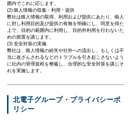
囲内でこれに応じます。
ホール関係者様専用
(2) 個人情報の収集・利用・提供
パチスロ検定情報
弊社は個人情報の取得、利用および提供にあたり、個人
に対し利用目的及び提供の有無を明確にし、同意を得た
ボルフォースシリーズ
上で、目的の範囲内に利用し、目的外利用を行わないた
めの措置を講じます。
ホールコンオプション
(3) 安全対策の実施
弊社は、個人情報の紛失や社外への流出し、もしくは不
GOGO! Wi-Fiシリーズ
当に改ざんされるなどのトラブルを引き起こさないよう
に社内の管理規程を整備し、合理的な安全対策を講じそ
キタッククラウドシリーズ
れを実施します。
周辺機器
北電子製品販売ネットワーク
北電子グループ・プライバシーポ
システムサポート
リシー
印刷製本機器