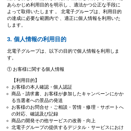
あらかじめ利用目的を明示し 、適法かつ公正な手段に
よって取得いたします 。 北電子グループは、利用目的
企業活動
の達成に必要な範囲内で 、適正に個人情報を利用いた
します。
SDGs
3. 個人情報の利用目的
北電子グループは、以下の目的で個人情報を利用しま
す。
設定
① お客様に関する個人情報
【利用目的】
お楽しみ機能
お客様の本人確認・個人認証
商品・請求書、お客様が参加したキャンペーンにかか
左側メニュー
る当選者への景品の発送
お客様のお問合せ・ご相談・苦情・修理・サポートへ
の対応、確認及び記録
商品の開発その他サービスの改善・向上
北電子グループの提供するデジタル・サービスにおけ