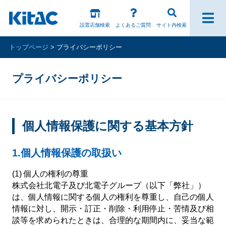
設置店舗検索
よくあるご質問
サイト内検索
トップページ
プライバシーポリシー
ファンの皆様
プライバシーポリシー
パチスロ製品一覧
アプリ・ゲーム
個人情報保護に関する基本方針
Kitac iD
1.個人情報保護の取扱い
スペシャルコンテンツ
(1) 個人の権利の尊重
株式会社北電子及び北電子グループ（以下「弊社」）
は、個人情報に関する個人の権利を尊重し、自己の個人
ホール様向け製品
情報に対し、開示・訂正・削除・利用停止・苦情及び相
談等を求められたときは、合理的な期間内に、妥当な範