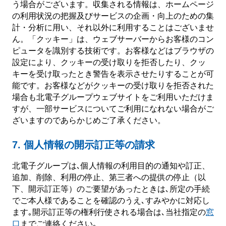
う場合がございます。収集される情報は、ホームページ
の利用状況の把握及びサービスの企画・向上のための集
計・分析に用い、それ以外に利用することはございませ
ん。「クッキー」は、ウェブサーバーからお客様のコン
ピュータを識別する技術です。お客様などはブラウザの
設定により、クッキーの受け取りを拒否したり、クッ
キーを受け取ったとき警告を表示させたりすることが可
能です。お客様などがクッキーの受け取りを拒否された
場合も北電子グループウェブサイトをご利用いただけま
すが、一部サービスについてご利用になれない場合がご
ざいますのであらかじめご了承ください。
7. 個人情報の開示訂正等の請求
北電子グループは､個人情報の利用目的の通知や訂正、
追加、削除、利用の停止、第三者への提供の停止（以
下、開示訂正等）のご要望があったときは､所定の手続
でご本人様であることを確認のうえ､すみやかに対応し
ます｡開示訂正等の権利行使される場合は､当社指定の
窓
口
までご連絡ください｡