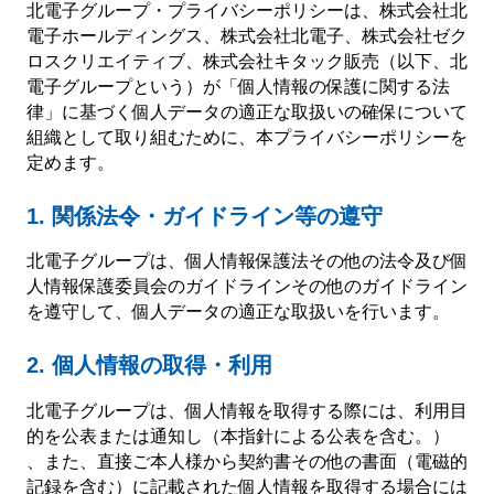
北電子グループ・プライバシーポリシーは、株式会社北
電子ホールディングス、株式会社北電子、株式会社ゼク
ロスクリエイティブ、株式会社キタック販売（以下、北
会社情報
電子グループという）が「個人情報の保護に関する法
律」に基づく個人データの適正な取扱いの確保について
組織として取り組むために、本プライバシーポリシーを
株式会社北電子ホールディングス
定めます。
株式会社北電子
1. 関係法令・ガイドライン等の遵守
株式会社ゼクロスクリエイティブ
北電子グループは、個人情報保護法その他の法令及び個
人情報保護委員会のガイドラインその他のガイドライン
株式会社キタック販売
を遵守して、個人データの適正な取扱いを行います。
北電子製品販売ネットワーク
2. 個人情報の取得・利用
採用情報
北電子グループは、個人情報を取得する際には、利用目
的を公表または通知し（本指針による公表を含む。）
、また、直接ご本人様から契約書その他の書面（電磁的
企業活動
記録を含む）に記載された個人情報を取得する場合には