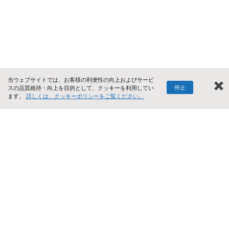
当ウェブサイトでは、お客様の利便性の向上およびサービ
停止
スの品質維持・向上を目的として、クッキーを利用してい
ます。
詳しくは、クッキーポリシーをご覧ください。
Facebook
Instagram
YouT
Twitter
プライバシーポリシー
サイトマップ
リンク
お問い合わせ・よくあるご質問
©KITA DENSHI