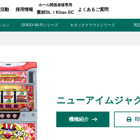
ホール関係者様専用
業活動
採用情報
よくあるご質問
素材DL
/
Kitac EC
ション
GOGO! Wi-Fiシリーズ
キタッククラウドシリーズ
周
ファンの皆様
ホー
パチスロ製品一覧
ホ
アプリ・ゲーム
パチ
Kitac iD
ボ
ニューアイムジャグラ
スペシャルコンテンツ
ホ
G
機種紹介
印
会社情報
キ