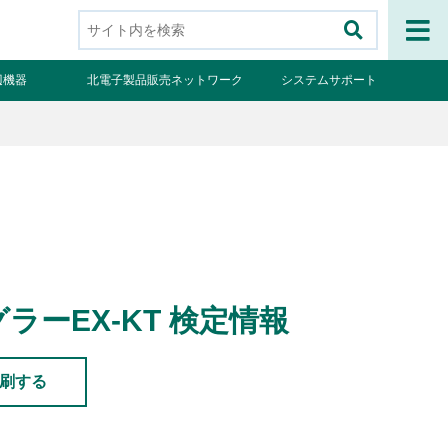
辺機器
北電子製品販売ネットワーク
システムサポート
ル様向け製品
ール関係者様専用
スロ検定情報
ルフォースシリーズ
ーEX-KT 検定情報
ールコンオプション
OGO! Wi-Fiシリーズ
刷する
タッククラウドシリーズ