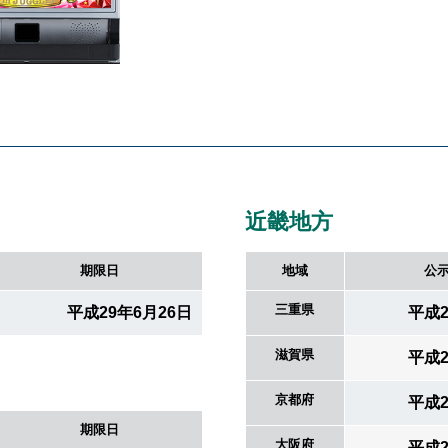
周
株式会社北電子ホールディングス
北電
株式会社北電子
シス
株式会社ゼクロスクリエイティブ
株式会社キタック販売
印刷
北電子製品販売ネットワーク
採用情報
近畿地方
期限日
地域
公
企業活動
三重県
平成29年6月26日
平成2
企業活動
滋賀県
平成2
SDGs
京都府
平成2
期限日
大阪府
平成2