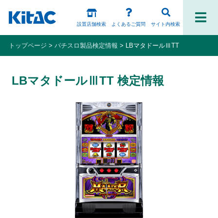
設置店舗検索
よくあるご質問
サイト内検索
トップページ
パチスロ製品検定情報
LBマタドールⅢTT
ファンの皆様
LBマタドールⅢTT 検定情報
パチスロ製品一覧
アプリ・ゲーム
Kitac iD
スペシャルコンテンツ
ホール様向け製品