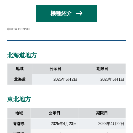
ホール関係者様専用
機種紹介
パチスロ検定情報
ボルフォースシリーズ
©︎KITA DENSHI
ホールコンオプション
北海道地方
GOGO! Wi-Fiシリーズ
キタッククラウドシリーズ
地域
公示日
期限日
北海道
2025年5月2日
2028年5月1日
周辺機器
北電子製品販売ネットワーク
東北地方
システムサポート
地域
公示日
期限日
青森県
2025年4月23日
2028年4月22日
印刷製本機器