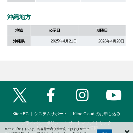
沖縄地方
地域
公示日
期限日
沖縄県
2025年4月21日
2028年4月20日
Facebook
Instagram
YouT
Twitter
Kitac EC
システムサポート
Kitac Cloud のお申し込み
プライバシーポリシー
サイトマップ
リンク
お問い合わせ・よくあるご質問
当ウェブサイトでは、お客様の利便性の向上およびサービ