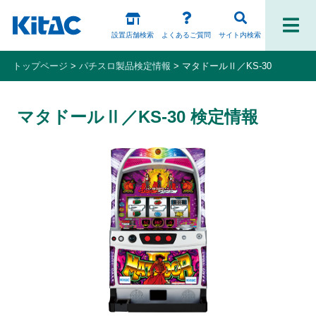
設置店舗検索
よくあるご質問
サイト内検索
トップページ
パチスロ製品検定情報
マタドールⅡ／KS-30
ファンの皆様
マタドールⅡ／KS-30 検定情報
パチスロ製品一覧
アプリ・ゲーム
Kitac iD
スペシャルコンテンツ
ホール様向け製品