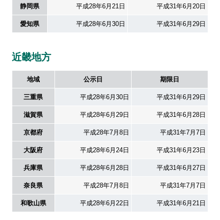
静岡県
平成28年6月21日
平成31年6月20日
愛知県
平成28年6月30日
平成31年6月29日
近畿地方
地域
公示日
期限日
三重県
平成28年6月30日
平成31年6月29日
滋賀県
平成28年6月29日
平成31年6月28日
京都府
平成28年7月8日
平成31年7月7日
大阪府
平成28年6月24日
平成31年6月23日
兵庫県
平成28年6月28日
平成31年6月27日
奈良県
平成28年7月8日
平成31年7月7日
和歌山県
平成28年6月22日
平成31年6月21日