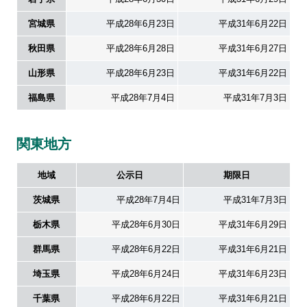
宮城県
平成28年6月23日
平成31年6月22日
会社情報
秋田県
平成28年6月28日
平成31年6月27日
山形県
平成28年6月23日
平成31年6月22日
株式会社北電子ホールディングス
福島県
平成28年7月4日
平成31年7月3日
株式会社北電子
関東地方
株式会社ゼクロスクリエイティブ
地域
公示日
期限日
株式会社キタック販売
茨城県
平成28年7月4日
平成31年7月3日
北電子製品販売ネットワーク
栃木県
平成28年6月30日
平成31年6月29日
採用情報
群馬県
平成28年6月22日
平成31年6月21日
埼玉県
平成28年6月24日
平成31年6月23日
企業活動
千葉県
平成28年6月22日
平成31年6月21日