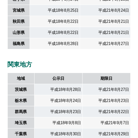
宮城県
平成18年8月25日
平成21年8月24日
秋田県
平成18年8月22日
平成21年8月21日
会社情報
山形県
平成18年8月22日
平成21年8月21日
株式会社北電子ホールディングス
福島県
平成18年8月28日
平成21年8月27日
株式会社北電子
関東地方
株式会社ゼクロスクリエイティブ
地域
公示日
期限日
株式会社キタック販売
茨城県
平成18年8月28日
平成21年8月27日
北電子製品販売ネットワーク
栃木県
平成18年8月24日
平成21年8月23日
採用情報
群馬県
平成18年8月23日
平成21年8月22日
埼玉県
平成18年9月8日
平成21年9月7日
企業活動
千葉県
平成18年8月30日
平成21年8月29日