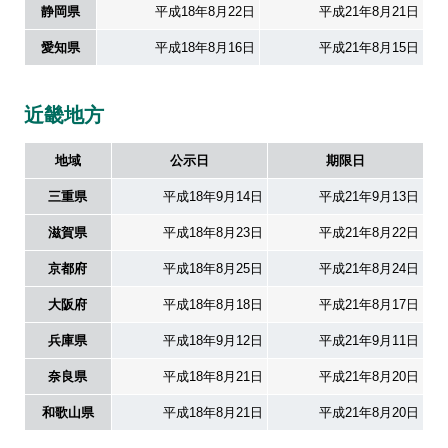
静岡県
平成18年8月22日
平成21年8月21日
愛知県
平成18年8月16日
平成21年8月15日
近畿地方
地域
公示日
期限日
三重県
平成18年9月14日
平成21年9月13日
滋賀県
平成18年8月23日
平成21年8月22日
京都府
平成18年8月25日
平成21年8月24日
大阪府
平成18年8月18日
平成21年8月17日
兵庫県
平成18年9月12日
平成21年9月11日
奈良県
平成18年8月21日
平成21年8月20日
和歌山県
平成18年8月21日
平成21年8月20日