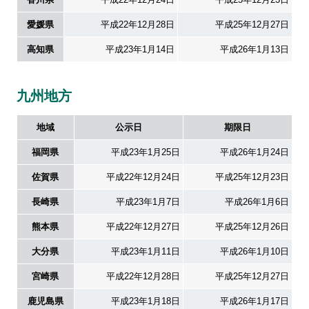
愛媛県
平成22年12月28日
平成25年12月27日
高知県
平成23年1月14日
平成26年1月13日
九州地方
地域
公示日
期限日
福岡県
平成23年1月25日
平成26年1月24日
佐賀県
平成22年12月24日
平成25年12月23日
長崎県
平成23年1月7日
平成26年1月6日
熊本県
平成22年12月27日
平成25年12月26日
大分県
平成23年1月11日
平成26年1月10日
宮崎県
平成22年12月28日
平成25年12月27日
鹿児島県
平成23年1月18日
平成26年1月17日