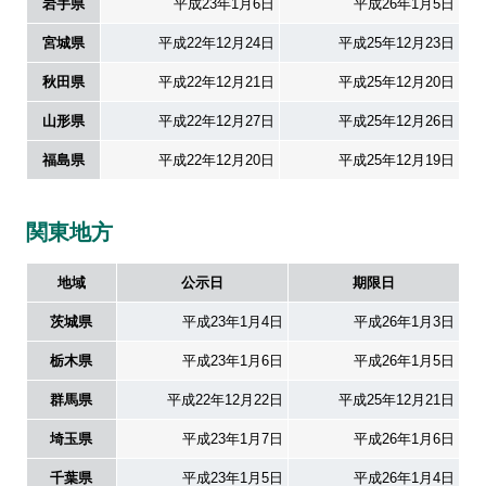
岩手県
平成23年1月6日
平成26年1月5日
宮城県
平成22年12月24日
平成25年12月23日
会社情報
秋田県
平成22年12月21日
平成25年12月20日
山形県
平成22年12月27日
平成25年12月26日
株式会社北電子ホールディングス
福島県
平成22年12月20日
平成25年12月19日
株式会社北電子
関東地方
株式会社ゼクロスクリエイティブ
地域
公示日
期限日
株式会社キタック販売
茨城県
平成23年1月4日
平成26年1月3日
北電子製品販売ネットワーク
栃木県
平成23年1月6日
平成26年1月5日
採用情報
群馬県
平成22年12月22日
平成25年12月21日
埼玉県
平成23年1月7日
平成26年1月6日
企業活動
千葉県
平成23年1月5日
平成26年1月4日