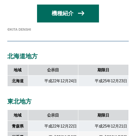
ホール関係者様専用
機種紹介
パチスロ検定情報
ボルフォースシリーズ
©KITA DENSHI
ホールコンオプション
北海道地方
GOGO! Wi-Fiシリーズ
キタッククラウドシリーズ
地域
公示日
期限日
北海道
平成22年12月24日
平成25年12月23日
周辺機器
北電子製品販売ネットワーク
東北地方
システムサポート
地域
公示日
期限日
青森県
平成22年12月22日
平成25年12月21日
印刷製本機器