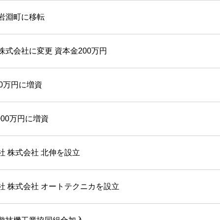
周
株式会社北電子ホールディングス
岩淵町に移転
北電
株式会社北電子
シス
株式会社ゼクロスクリエイティブ
株式会社に変更 資本金200万円
株式会社キタック販売
印刷
00万円に増資
北電子製品販売ネットワーク
採用情報
000万円に増資
企業活動
社 株式会社 北伸を設立
企業活動
社 株式会社 オートテクニカを設立
SDGs