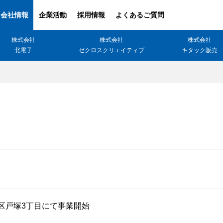
会社情報
企業活動
採用情報
よくあるご質問
株式会社
株式会社
株式会社
北電子
ゼクロスクリエイティブ
キタック販売
ファンの皆様
ホー
パチスロ製品一覧
ホ
アプリ・ゲーム
パチ
Kitac iD
ボ
スペシャルコンテンツ
ホ
G
会社情報
区戸塚3丁目にて事業開始
キ