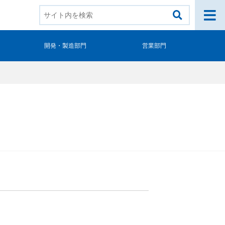
開発・製造部門
営業部門
ル様向け製品
ール関係者様専用
スロ検定情報
ルフォースシリーズ
ールコンオプション
OGO! Wi-Fiシリーズ
タッククラウドシリーズ