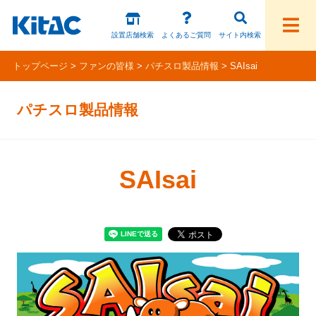
設置店舗検索
よくあるご質問
サイト内検索
トップページ
ファンの皆様
パチスロ製品情報
SAIsai
ファンの皆様
パチスロ製品情報
パチスロ製品一覧
アプリ・ゲーム
SAIsai
Kitac iD
スペシャルコンテンツ
ホール様向け製品