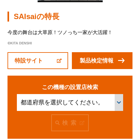
会社情報
SAIsaiの特長
株式会社北電子ホールディングス
今度の舞台は大草原！ツノっち一家が大活躍！
©KITA DENSHI
株式会社北電子
株式会社ゼクロスクリエイティブ
特設サイト
製品検定情報
株式会社キタック販売
北電子製品販売ネットワーク
この機種の設置店検索
採用情報
企業活動
検索