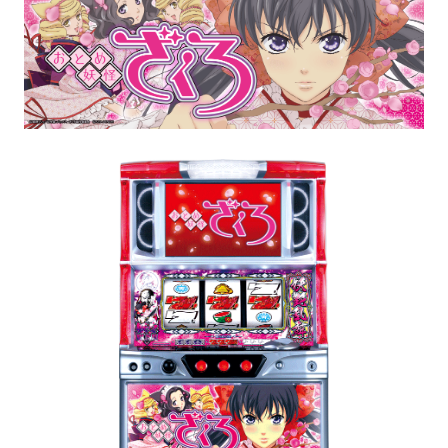
パチスロ検定情報
ボルフォースシリーズ
ホールコンオプション
GOGO! Wi-Fiシリーズ
キタッククラウドシリーズ
周辺機器
北電子製品販売ネットワーク
システムサポート
印刷製本機器