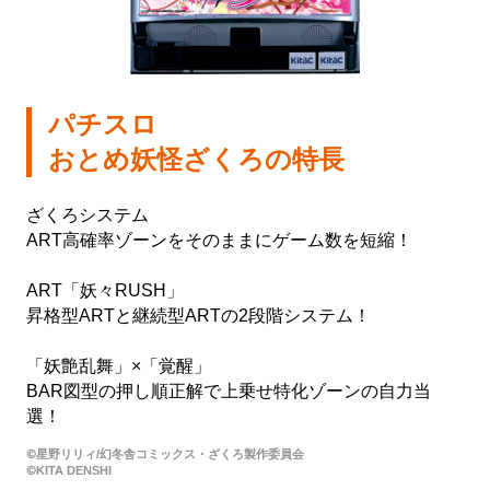
会社情報
株式会社北電子ホールディングス
パチスロ
おとめ妖怪ざくろの特長
株式会社北電子
株式会社ゼクロスクリエイティブ
ざくろシステム
ART高確率ゾーンをそのままにゲーム数を短縮！
株式会社キタック販売
ART「妖々RUSH」
北電子製品販売ネットワーク
昇格型ARTと継続型ARTの2段階システム！
採用情報
「妖艶乱舞」×「覚醒」
BAR図型の押し順正解で上乗せ特化ゾーンの自力当
選！
企業活動
©星野リリィ/幻冬舎コミックス・ざくろ製作委員会
©KITA DENSHI