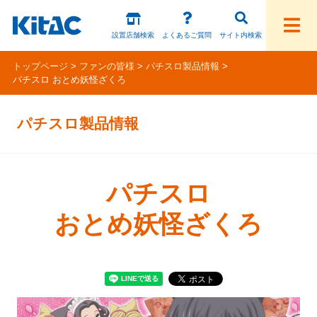
設置店舗検索
よくあるご質問
サイト内検索
トップページ
ファンの皆様
パチスロ製品情報
パチスロ おとめ妖怪ざくろ
ファンの皆様
パチスロ製品情報
パチスロ製品一覧
アプリ・ゲーム
パチスロ
Kitac iD
おとめ妖怪ざくろ
スペシャルコンテンツ
ホール様向け製品