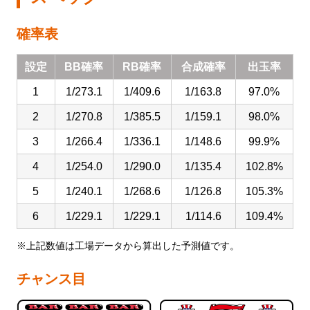
企業活動
確率表
SDGs
設定
BB確率
RB確率
合成確率
出玉率
1
1/273.1
1/409.6
1/163.8
97.0%
2
1/270.8
1/385.5
1/159.1
98.0%
設定
3
1/266.4
1/336.1
1/148.6
99.9%
お楽しみ機能
4
1/254.0
1/290.0
1/135.4
102.8%
5
1/240.1
1/268.6
1/126.8
105.3%
左側メニュー
6
1/229.1
1/229.1
1/114.6
109.4%
※上記数値は工場データから算出した予測値です。
チャンス目