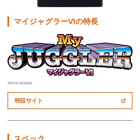
会社情報
マイジャグラーVIの特長
株式会社北電子ホールディングス
株式会社北電子
株式会社ゼクロスクリエイティブ
株式会社キタック販売
©︎KITA DENSHI
北電子製品販売ネットワーク
採用情報
特設サイト
企業活動
スペック