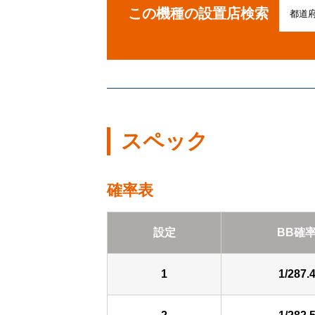
この機種の設置店検索
スペック
確率表
設定
BB確
1
1/287.