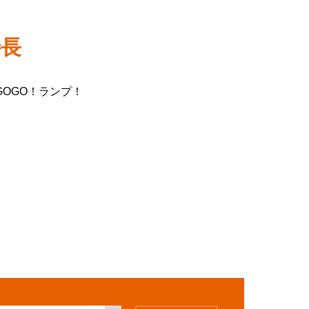
設定
特長
お楽しみ機能
OGO！ランプ！