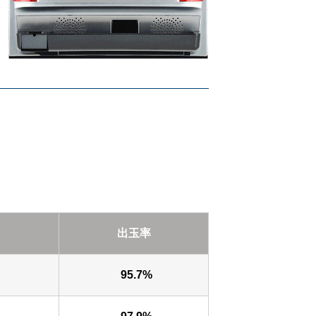
出玉率
95.7%