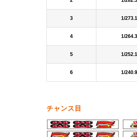
2
1/282.
3
1/273.
4
1/264.
5
1/252.
6
1/240.
チャンス目