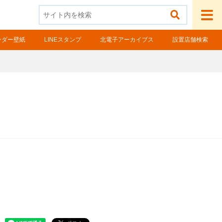
ンダー壁紙
LINEスタンプ
北電子アーカイブス
設置店舗検索
ル様向け製品
スロ検定情報
ルフォースシリーズ
ールコンオプション
OGO! Wi-Fiシリーズ
タッククラウドシリーズ
辺機器