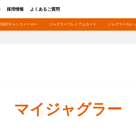
動
採用情報
よくあるご質問
OGO!チャンスメーカー
ジャグラープレミアムカード
ジャグラーカレ
ファンの皆様
ホー
パチスロ製品一覧
パチ
アプリ・ゲーム
ボ
Kitac iD
ホ
スペシャルコンテンツ
G
マイジャグラー
キ
会社情報
周