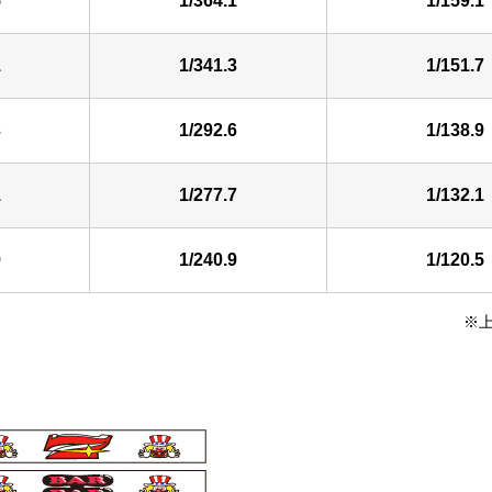
5
1/364.1
1/159.1
1
1/341.3
1/151.7
3
1/292.6
1/138.9
1
1/277.7
1/132.1
9
1/240.9
1/120.5
※