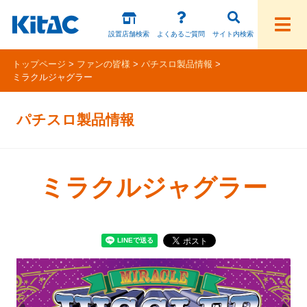
設置店舗検索
よくあるご質問
サイト内検索
トップページ
ファンの皆様
パチスロ製品情報
ミラクルジャグラー
ファンの皆様
パチスロ製品情報
パチスロ製品一覧
アプリ・ゲーム
ミラクルジャグラー
Kitac iD
スペシャルコンテンツ
ホール様向け製品