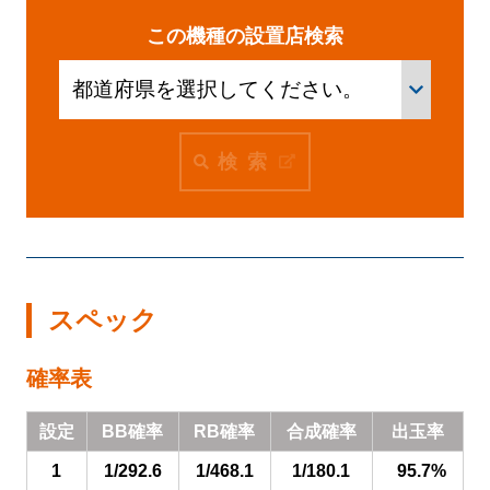
企業活動
この機種の設置店検索
SDGs
検索
設定
お楽しみ機能
左側メニュー
スペック
確率表
設定
BB確率
RB確率
合成確率
出玉率
1
1/292.6
1/468.1
1/180.1
95.7%