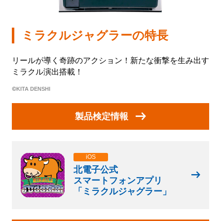
会社情報
ミラクルジャグラーの特長
株式会社北電子ホールディングス
リールが導く奇跡のアクション！新たな衝撃を生み出す
株式会社北電子
ミラクル演出搭載！
©KITA DENSHI
株式会社ゼクロスクリエイティブ
株式会社キタック販売
製品検定情報
北電子製品販売ネットワーク
採用情報
iOS
北電子公式
スマートフォンアプリ
企業活動
「ミラクルジャグラー」