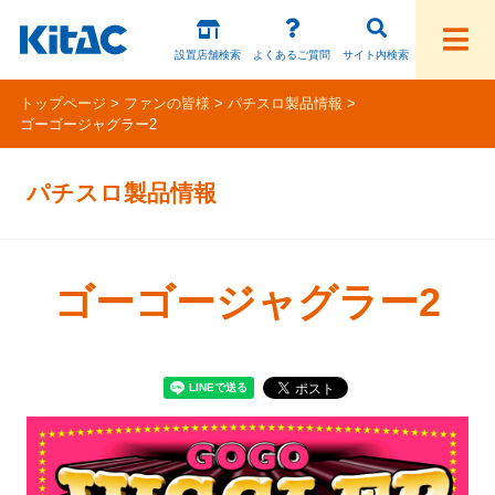
設置店舗検索
よくあるご質問
サイト内検索
トップページ
ファンの皆様
パチスロ製品情報
ゴーゴージャグラー2
ファンの皆様
パチスロ製品情報
パチスロ製品一覧
アプリ・ゲーム
ゴーゴージャグラー2
Kitac iD
スペシャルコンテンツ
ホール様向け製品