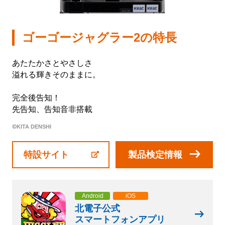
会社情報
ゴーゴージャグラー2の特長
株式会社北電子ホールディングス
あたたかさとやさしさ
株式会社北電子
溢れる輝きそのままに。
株式会社ゼクロスクリエイティブ
完全後告知！
先告知、告知音非搭載
株式会社キタック販売
©KITA DENSHI
北電子製品販売ネットワーク
特設サイト
製品検定情報
採用情報
企業活動
Android
iOS
北電子公式
スマートフォンアプリ