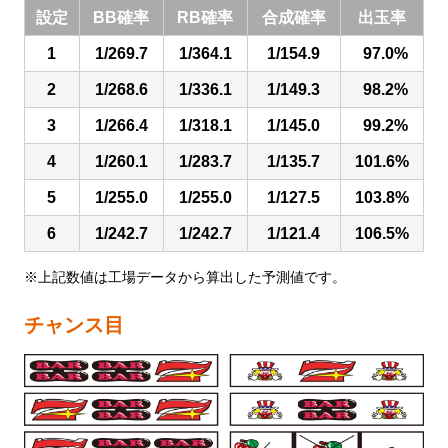
設定
BB確率
RB確率
合成確率
出玉率
1
1/269.7
1/364.1
1/154.9
97.0%
2
1/268.6
1/336.1
1/149.3
98.2%
3
1/266.4
1/318.1
1/145.0
99.2%
4
1/260.1
1/283.7
1/135.7
101.6%
5
1/255.0
1/255.0
1/127.5
103.8%
6
1/242.7
1/242.7
1/121.4
106.5%
※上記数値は工場データから算出した予測値です。
チャンス目