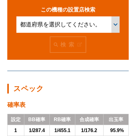
この機種の設置店検索
検索
スペック
確率表
設定
BB確率
RB確率
合成確率
出玉率
1
1/287.4
1/455.1
1/176.2
95.9%