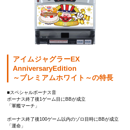
会社情報
株式会社北電子ホールディングス
株式会社北電子
株式会社ゼクロスクリエイティブ
アイムジャグラーEX
株式会社キタック販売
AnniversaryEdition
～プレミアムホワイト～の特長
北電子製品販売ネットワーク
採用情報
■スペシャルボーナス音
ボーナス終了後1ゲーム目にBBが成立
「軍艦マーチ」
企業活動
ボーナス終了後100ゲーム以内のゾロ目時にBBが成立
「運命」