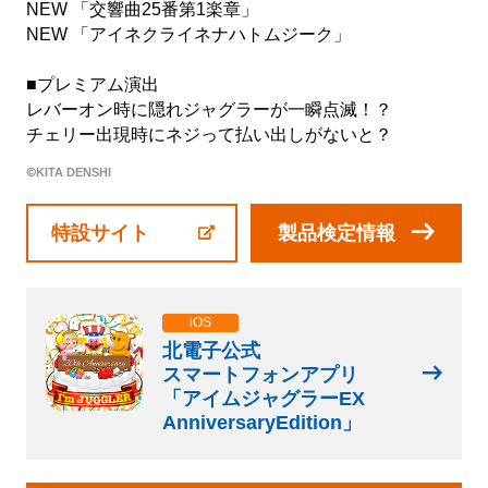
企業活動
NEW 「交響曲25番第1楽章」
NEW 「アイネクライネナハトムジーク」
SDGs
■プレミアム演出
レバーオン時に隠れジャグラーが一瞬点滅！？
チェリー出現時にネジって払い出しがないと？
©KITA DENSHI
設定
特設サイト
製品検定情報
お楽しみ機能
左側メニュー
iOS
北電子公式
スマートフォンアプリ
「アイムジャグラーEX
AnniversaryEdition」