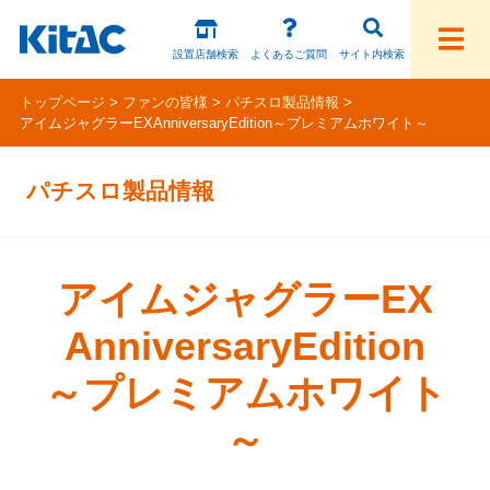
設置店舗検索
よくあるご質問
サイト内検索
トップページ
ファンの皆様
パチスロ製品情報
アイムジャグラーEXAnniversaryEdition～プレミアムホワイト～
ファンの皆様
パチスロ製品情報
パチスロ製品一覧
アプリ・ゲーム
アイムジャグラーEX
Kitac iD
AnniversaryEdition
スペシャルコンテンツ
～プレミアムホワイト
ホール様向け製品
～