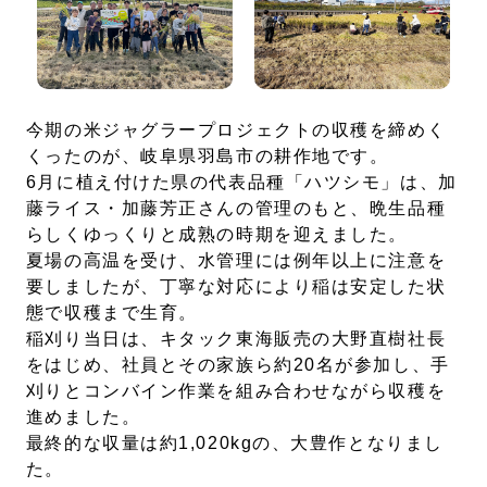
今期の米ジャグラープロジェクトの収穫を締めく
くったのが、岐阜県羽島市の耕作地です。
6月に植え付けた県の代表品種「ハツシモ」は、加
藤ライス・加藤芳正さんの管理のもと、晩生品種
らしくゆっくりと成熟の時期を迎えました。
夏場の高温を受け、水管理には例年以上に注意を
要しましたが、丁寧な対応により稲は安定した状
態で収穫まで生育。
稲刈り当日は、キタック東海販売の大野直樹社長
をはじめ、社員とその家族ら約20名が参加し、手
刈りとコンバイン作業を組み合わせながら収穫を
進めました。
最終的な収量は約1,020kgの、大豊作となりまし
た。