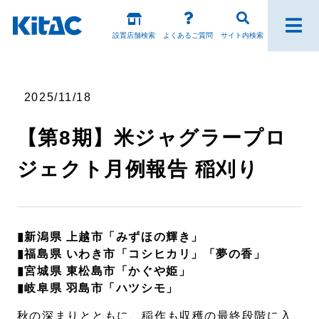
設置店舗検索
よくあるご質問
サイト内検索
ファンの皆様
2025/11/18
パチスロ製品一覧
【第8期】米ジャグラープロ
アプリ・ゲーム
ジェクト月例報告 稲刈り
Kitac iD
スペシャルコンテンツ
▮新潟県 上越市「みずほの輝き」
▮福島県 いわき市「コシヒカリ」「夢の香」
ホール様向け製品
▮宮城県 東松島市「かぐや姫」
▮岐阜県 羽島市「ハツシモ」
ホール関係者様専用
秋の深まりとともに、稲作も収穫の最終段階に入