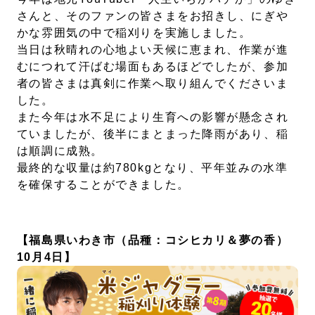
さんと、そのファンの皆さまをお招きし、にぎや
株式会社北電子ホールディングス
かな雰囲気の中で稲刈りを実施しました。
当日は秋晴れの心地よい天候に恵まれ、作業が進
株式会社北電子
むにつれて汗ばむ場面もあるほどでしたが、参加
者の皆さまは真剣に作業へ取り組んでくださいま
株式会社ゼクロスクリエイティブ
した。
株式会社キタック販売
また今年は水不足により生育への影響が懸念され
ていましたが、後半にまとまった降雨があり、稲
北電子製品販売ネットワーク
は順調に成熟。
採用情報
最終的な収量は約780kgとなり、平年並みの水準
を確保することができました。
企業活動
【福島県いわき市（品種：コシヒカリ＆夢の香）
企業活動
10月4日】
SDGs