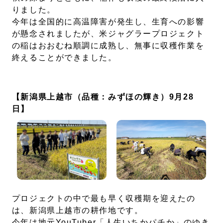
パチスロ検定情報
りました。
今年は全国的に高温障害が発生し、生育への影響
ボルフォースシリーズ
が懸念されましたが、米ジャグラープロジェクト
ホールコンオプション
の稲はおおむね順調に成熟し、無事に収穫作業を
終えることができました。
GOGO! Wi-Fiシリーズ
キタッククラウドシリーズ
【新潟県上越市（品種：みずほの輝き）9月28
周辺機器
日】
北電子製品販売ネットワーク
システムサポート
印刷製本機器
プロジェクトの中で最も早く収穫期を迎えたの
は、新潟県上越市の耕作地です。
会社情報
今年は地元YouTuber「人生いちかパチか」のゆき