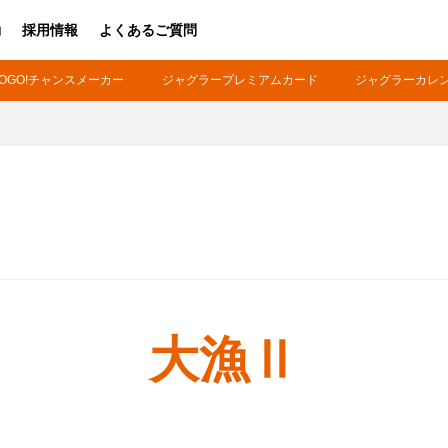
動
採用情報
よくあるご質問
OGO!チャンスメーカー
ジャグラープレミアムカード
ジャグラーカレ
ファンの皆様
ホー
パチスロ製品一覧
パチ
アプリ・ゲーム
ボ
Kitac iD
ホ
スペシャルコンテンツ
G
大漁Ⅱ
キ
会社情報
周