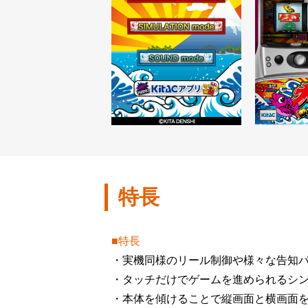
特長
■特長
・実機同様のリール制御や様々な告知
・タッチだけでゲームを進められるシ
・本体を傾けることで縦画面と横画面