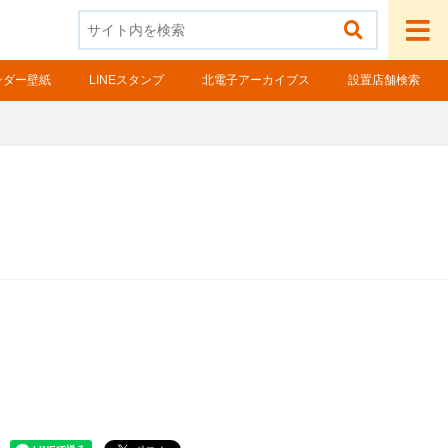
ンダー壁紙
LINEスタンプ
北電子アーカイブス
設置店舗検索
ル様向け製品
スロ検定情報
ルフォースシリーズ
ールコンオプション
OGO! Wi-Fiシリーズ
タッククラウドシリーズ
辺機器