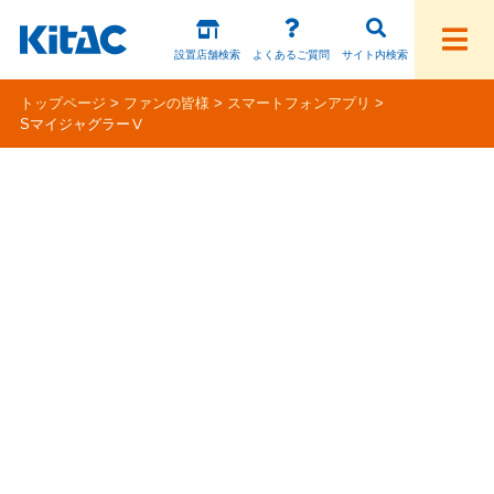
設置店舗検索
よくあるご質問
サイト内検索
トップページ
ファンの皆様
スマートフォンアプリ
SマイジャグラーⅤ
ファンの皆様
パチスロ製品一覧
アプリ・ゲーム
Kitac iD
スペシャルコンテンツ
ホール様向け製品