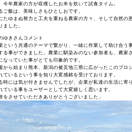
、今年農家の方が収穫したお米を炊いて試食タイム。
るご飯は、美味しさもひとしおです。
にたゆまぬ努力と工夫を重ねる農家の方々、そして自然の
りました。
のゆきさんコメント
業という共通のテーマで繋がり、一緒に作業して助け合う
する事ができました。農業に馴染みのない参加者も、農家
になっていた事がとても印象的です。
援から始まり熊本、新潟の被災地三県に広がったこのプロ
れているという事を知り大変感銘を受けております。
る時には気が付きませんでしたが、企業が私達の生活に寄
れている事をユーザーとして大変嬉しく思います。
験をさせていただきありがとうございました」