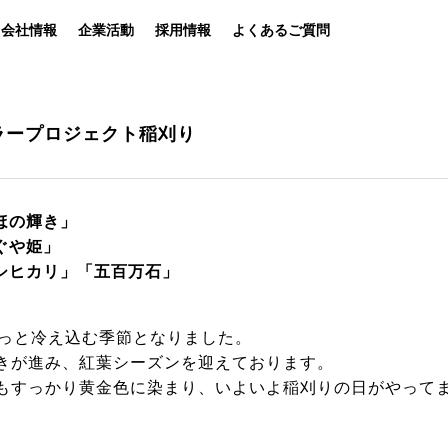
会社情報
企業活動
採用情報
よくあるご質問
ラープロジェクト稲刈り
ファンの皆様
ホー
ほの輝き」
パチスロ製品一覧
ホ
ぐや姫」
アプリ・ゲーム
パチ
コシヒカリ」「五百万石」
Kitac iD
ボ
ぐっと冷え込む季節となりました。
スペシャルコンテンツ
ホ
きが進み、紅葉シーズンを迎えております。
G
もすっかり黄金色に染まり、いよいよ稲刈りの日がやって
会社情報
キ