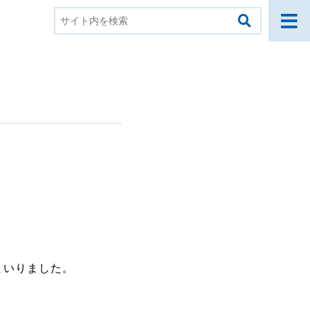
ル様向け製品
ール関係者様専用
スロ検定情報
ルフォースシリーズ
ールコンオプション
OGO! Wi-Fiシリーズ
まいりました。
タッククラウドシリーズ