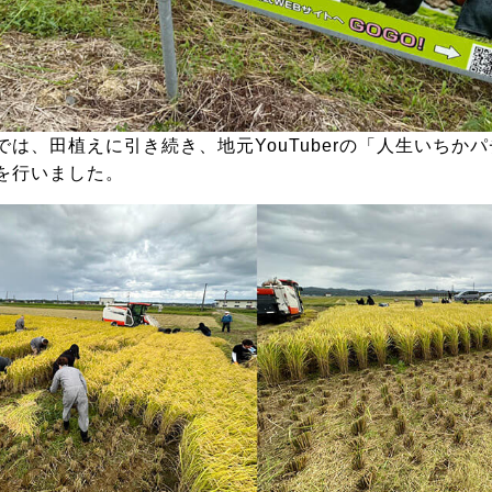
設定
お楽しみ機能
は、田植えに引き続き、地元YouTuberの「人生いちか
を行いました。