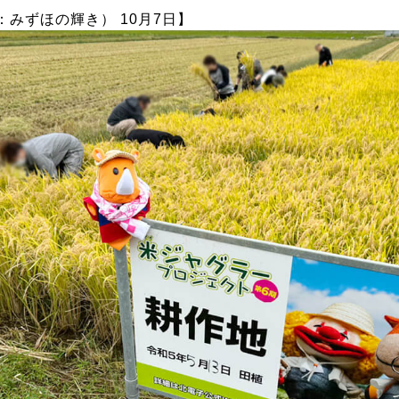
周
みずほの輝き） 10月7日】
株式会社北電子ホールディングス
北電
株式会社北電子
シス
株式会社ゼクロスクリエイティブ
株式会社キタック販売
印刷
北電子製品販売ネットワーク
採用情報
企業活動
企業活動
SDGs