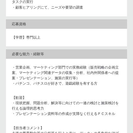
タスクの実行
・顧客ヒアリングにて、ニーズや要望の調査
応募資格
【学歴】専門以上
必要な能力・経験等
・営業企画、マーケティング部門での実務経験（販売戦略の企画立
案、マーケティング関連データの収集・分析、社内外関係者への提
案・プレゼンテーション、施策の実行等）
・パチンコ、パチスロが好きで、遊戯経験を有する方
【歓迎】
・現状把握、問題分析、解決等に向けての一連の検討と施策検討を
行える論理的思考力
・プレゼンテーション資料等の作成が支障なく行えるＰＣスキル
【担当者コメント】